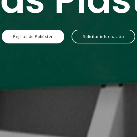
las Plá
Rejillas de Poliéster
Solicitar información