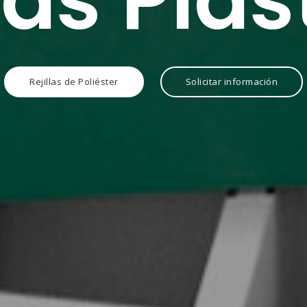
las Plá
Rejillas de Poliéster
Solicitar información