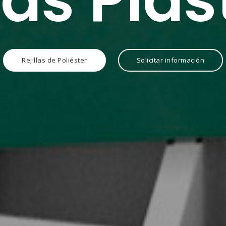
las Plá
Rejillas de Poliéster
Solicitar información