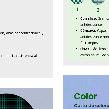
1
2
Con slice.
Gran c
antideslizante.
Cóncava.
Capaci
ón, altas concentraciones y
antideslizante me
facil limpieza.
Lisas.
Fácil limpie
evitan acumulacio
 una alta resistencia al
Color
Carta de color