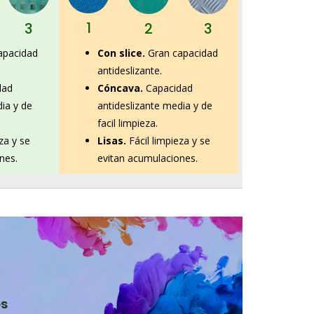
1
2
3
3
Con slice.
Gran capacidad
apacidad
antideslizante.
Cóncava.
Capacidad
dad
antideslizante media y de
dia y de
facil limpieza.
Lisas.
Fácil limpieza y se
za y se
evitan acumulaciones.
nes.
es