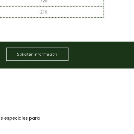
320
210
Solicitar información
as especiales para