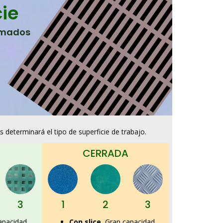
cie
amados
 determinará el tipo de superficie de trabajo.
CERRADA
1
2
3
3
Con slice.
Gran capacidad
apacidad