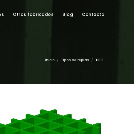
os
Otros fabricados
Blog
Contacto
Inicio
/
Tipos de rejillas
/
TIPO