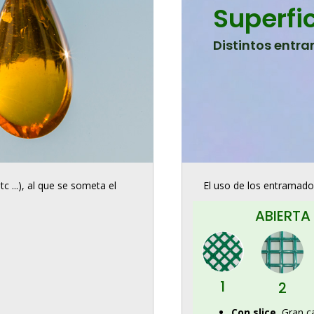
Superfi
Distintos entr
c ...), al que se someta el
El uso de los entramados
ABIERTA
1
2
Con slice.
Gran c