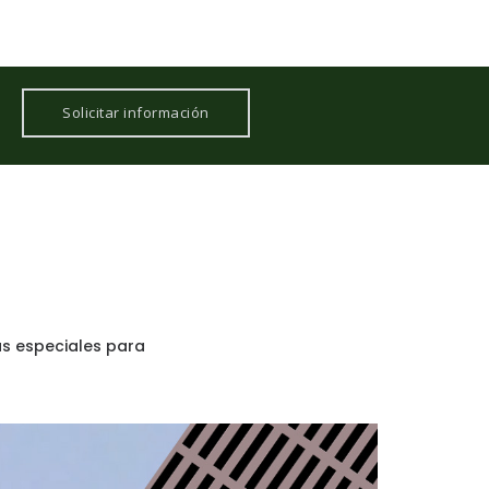
Solicitar información
as especiales para